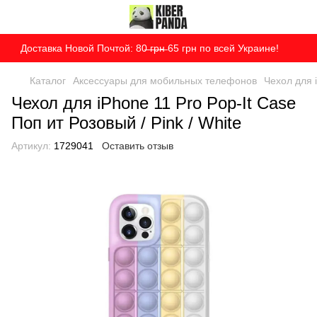
Доставка Новой Почтой: 80̶ ̶г̶р̶н̶ 65 грн по всей Украине!
Каталог
Аксессуары для мобильных телефонов
Чехол для i
Чехол для iPhone 11 Pro Pop-It Case
Поп ит Розовый / Pink / White
Артикул:
1729041
Оставить отзыв